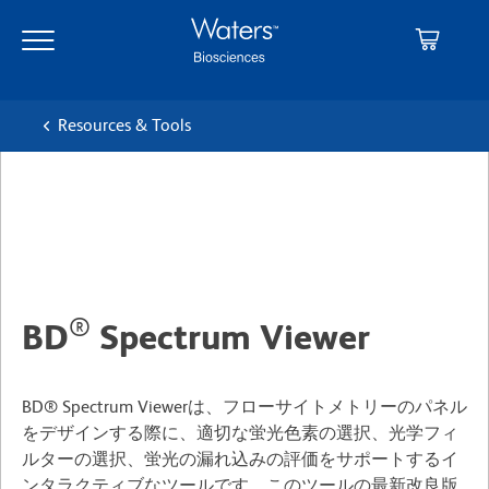
Skip
Skip
to
to
main
navigation
content
Resources & Tools
®
BD
Spectrum Viewer
BD® Spectrum Viewerは、フローサイトメトリーのパネル
をデザインする際に、適切な蛍光色素の選択、光学フィ
ルターの選択、蛍光の漏れ込みの評価をサポートするイ
ンタラクティブなツールです。このツールの最新改良版