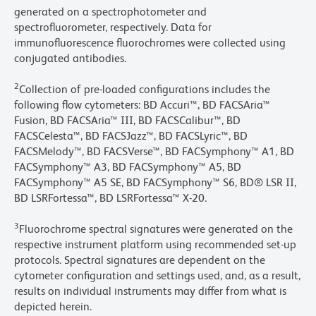
generated on a spectrophotometer and
spectrofluorometer, respectively. Data for
immunofluorescence fluorochromes were collected using
conjugated antibodies.
2
Collection of pre-loaded configurations includes the
following flow cytometers: BD Accuri™, BD FACSAria™
Fusion, BD FACSAria™ III, BD FACSCalibur™, BD
FACSCelesta™, BD FACSJazz™, BD FACSLyric™, BD
FACSMelody™, BD FACSVerse™, BD FACSymphony™ A1, BD
FACSymphony™ A3, BD FACSymphony™ A5, BD
FACSymphony™ A5 SE, BD FACSymphony™ S6, BD® LSR II,
BD LSRFortessa™, BD LSRFortessa™ X-20.
3
Fluorochrome spectral signatures were generated on the
respective instrument platform using recommended set-up
protocols. Spectral signatures are dependent on the
cytometer configuration and settings used, and, as a result,
results on individual instruments may differ from what is
depicted herein.