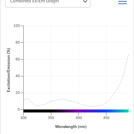
Combined Ex/Em Graph
100
80
Excitation/Emission (%)
60
40
20
0
300
350
400
450
5
Wavelength (nm)