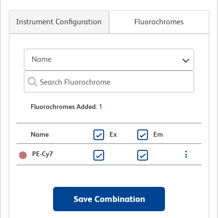
Instrument Configuration
Fluorochromes
Name
Fluorochromes Added
:
1
Name
Ex
Em
PE-Cy7
Save Combination