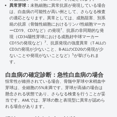
異常芽球：
未熟細胞に異常抗原が発現している場合
は、白血病の可能性が高い例として、さらなる検査
の適応となります。異常としては、成熟阻害、別系
統の抗原（骨髄性細胞におけるリンパ性細胞マーカ
7
ーCD19、CD7など）の発現
、抗原の非同期的な発
現（CD34陽性芽球における成熟好中球マーカー
7
CD15の発現など）
、抗原発現の強度異常（T-ALLの
CD3の発現が少ないこと、B-ALLのCD20の発現が少
5
ないことや発現がないことなど）
が挙げられま
す。
白血病の確定診断：急性白血病の場合
恒常性が維持されている場合、骨髄中芽球や末梢血中
芽球は、全細胞の5%未満です。芽球が高値の場合は
懸念される状態であり、さらなる検査を行うことが妥
当です。AMLでは、芽球の数と表現型に異常が認めら
れる場合があります。