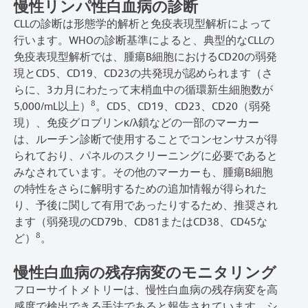
慢性リンパ性白血病の診断
CLLの診断は形態学的解析と免疫表現型解析によって
行います。WHOの診断基準によると、典型的なCLLの
免疫表現型解析では、腫瘍B細胞におけるCD20の弱発
現とCD5、CD19、CD23の共発現が認められます（さ
らに、3カ月にわたって末梢血中の循環新生細胞数が
8
5,000/mL以上）
。CD5、CD19、CD23、CD20（弱発
現）、免疫グロブリンκ/λ鎖などの一部のマーカー
は、ルーチン診断で使用することでコンセンサスが得
られており、パネルのスクリーニングに必要であると
みなされています。その他のマーカーも、腫瘍B細胞
の特性をさらに解明するための追加情報が得られた
り、予後に関して有用であったりするため、推奨され
ます（弱発現のCD79b、CD81またはCD38、CD45な
8
ど）
。
慢性白血病の残存病変のモニタリング
フローサイトメトリーは、慢性白血病の残存病変を高
感度で検出できる手法であると報告されています。シ