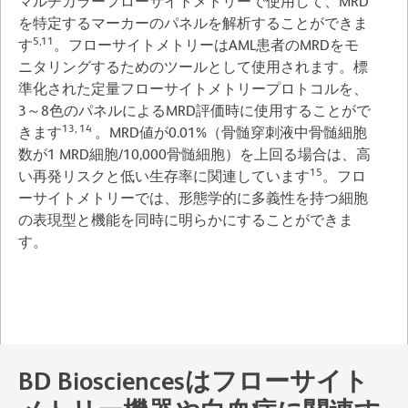
マルチカラーフローサイトメトリーで使用して、MRD
を特定するマーカーのパネルを解析することができま
5,11
す
。フローサイトメトリーはAML患者のMRDをモ
ニタリングするためのツールとして使用されます。標
準化された定量フローサイトメトリープロトコルを、
3～8色のパネルによるMRD評価時に使用することがで
13, 14
きます
。MRD値が0.01%（骨髄穿刺液中骨髄細胞
数が1 MRD細胞/10,000骨髄細胞）を上回る場合は、高
15
い再発リスクと低い生存率に関連しています
。フロ
ーサイトメトリーでは、形態学的に多義性を持つ細胞
の表現型と機能を同時に明らかにすることができま
す。
BD Biosciencesはフローサイト