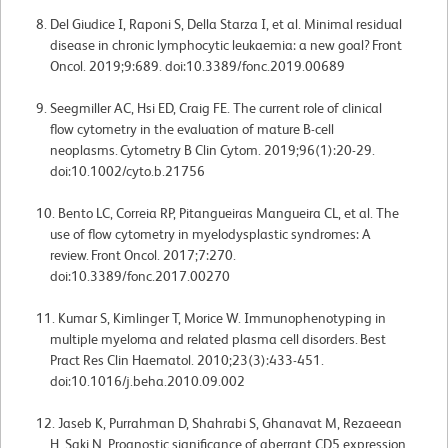
Del Giudice I, Raponi S, Della Starza I, et al. Minimal residual
disease in chronic lymphocytic leukaemia: a new goal? Front
Oncol. 2019;9:689. doi:10.3389/fonc.2019.00689
Seegmiller AC, Hsi ED, Craig FE. The current role of clinical
flow cytometry in the evaluation of mature B-cell
neoplasms. Cytometry B Clin Cytom. 2019;96(1):20-29.
doi:10.1002/cyto.b.21756
Bento LC, Correia RP, Pitangueiras Mangueira CL, et al. The
use of flow cytometry in myelodysplastic syndromes: A
review. Front Oncol. 2017;7:270.
doi:10.3389/fonc.2017.00270
Kumar S, Kimlinger T, Morice W. Immunophenotyping in
multiple myeloma and related plasma cell disorders. Best
Pract Res Clin Haematol. 2010;23(3):433-451.
doi:10.1016/j.beha.2010.09.002
Jaseb K, Purrahman D, Shahrabi S, Ghanavat M, Rezaeean
H, Saki N. Prognostic significance of aberrant CD5 expression