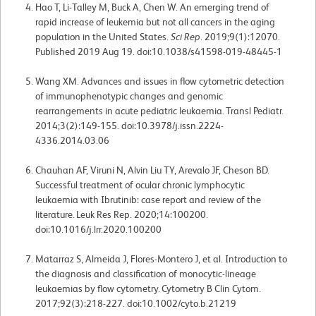
Hao T, Li-Talley M, Buck A, Chen W. An emerging trend of
rapid increase of leukemia but not all cancers in the aging
population in the United States.
Sci Rep
. 2019;9(1):12070.
Published 2019 Aug 19. doi:10.1038/s41598-019-48445-1
Wang XM. Advances and issues in flow cytometric detection
of immunophenotypic changes and genomic
rearrangements in acute pediatric leukaemia. Transl Pediatr.
2014;3(2):149-155. doi:10.3978/j.issn.2224-
4336.2014.03.06
Chauhan AF, Viruni N, Alvin Liu TY, Arevalo JF, Cheson BD.
Successful treatment of ocular chronic lymphocytic
leukaemia with Ibrutinib: case report and review of the
literature. Leuk Res Rep. 2020;14:100200.
doi:10.1016/j.lrr.2020.100200
Matarraz S, Almeida J, Flores-Montero J, et al. Introduction to
the diagnosis and classification of monocytic-lineage
leukaemias by flow cytometry. Cytometry B Clin Cytom.
2017;92(3):218-227. doi:10.1002/cyto.b.21219