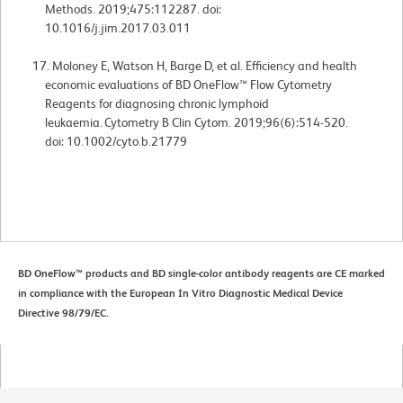
Methods. 2019;475:112287. doi:
10.1016/j.jim.2017.03.011
Moloney E, Watson H, Barge D, et al. Efficiency and health
economic evaluations of BD OneFlow™ Flow Cytometry
Reagents for diagnosing chronic lymphoid
leukaemia. Cytometry B Clin Cytom. 2019;96(6):514-520.
doi: 10.1002/cyto.b.21779
BD OneFlow™ products and BD single-color antibody reagents are CE marked
in compliance with the European In Vitro Diagnostic Medical Device
Directive 98/79/EC.