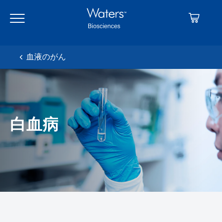
Skip
Skip
to
to
main
navigation
content
血液のがん
白血病