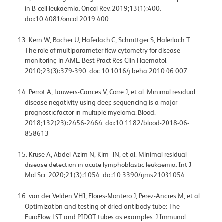
in B-cell leukaemia. Oncol Rev. 2019;13(1):400.
doi:10.4081/oncol.2019.400
Kern W, Bacher U, Haferlach C, Schnittger S, Haferlach T.
The role of multiparameter flow cytometry for disease
monitoring in AML. Best Pract Res Clin Haematol.
2010;23(3):379-390. doi: 10.1016/j.beha.2010.06.007
Perrot A, Lauwers-Cances V, Corre J, et al. Minimal residual
disease negativity using deep sequencing is a major
prognostic factor in multiple myeloma. Blood.
2018;132(23):2456-2464. doi:10.1182/blood-2018-06-
858613
Kruse A, Abdel-Azim N, Kim HN, et al. Minimal residual
disease detection in acute lymphoblastic leukaemia. Int J
Mol Sci. 2020;21(3):1054. doi:10.3390/ijms21031054
van der Velden VHJ, Flores-Montero J, Perez-Andres M, et al.
Optimization and testing of dried antibody tube: The
EuroFlow LST and PIDOT tubes as examples. J Immunol