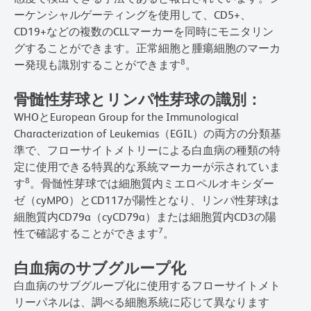
ーケンシャルゲーティングを使用して、CD5+、
CD19+などの複数のCLLマーカーを同時にモニタリン
グすることができます。正常細胞と腫瘍細胞のマーカ
8
ー発現も識別することができます
。
骨髄性芽球とリンパ性芽球の識別：
WHOとEuropean Group for the Immunological
Characterization of Leukemias（EGIL）の両方の分類基
準で、フローサイトメトリーによる白血病の種類の特
定に使用できる特異的な系統マーカーが示されていま
8
す
。骨髄性芽球では細胞質内ミエロペルオキシダー
ゼ（cyMPO）とCD117が陽性となり、リンパ性芽球は
細胞質内CD79a（cyCD79a）または細胞質内CD3の陽
7
性で確認することができます
。
白血病のサブグループ化
白血病のサブグループ化に使用するフローサイトメト
リーパネルは、調べる細胞系統に応じて異なります