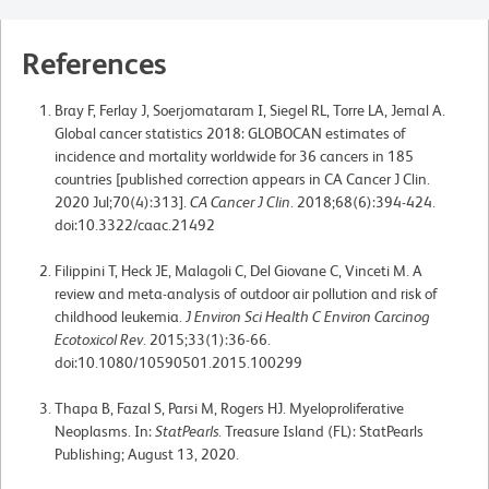
References
Bray F, Ferlay J, Soerjomataram I, Siegel RL, Torre LA, Jemal A.
Global cancer statistics 2018: GLOBOCAN estimates of
incidence and mortality worldwide for 36 cancers in 185
countries [published correction appears in CA Cancer J Clin.
2020 Jul;70(4):313].
CA Cancer J Clin
. 2018;68(6):394-424.
doi:10.3322/caac.21492
Filippini T, Heck JE, Malagoli C, Del Giovane C, Vinceti M. A
review and meta-analysis of outdoor air pollution and risk of
childhood leukemia.
J Environ Sci Health C Environ Carcinog
Ecotoxicol Rev
. 2015;33(1):36-66.
doi:10.1080/10590501.2015.100299
Thapa B, Fazal S, Parsi M, Rogers HJ. Myeloproliferative
Neoplasms. In:
StatPearls
. Treasure Island (FL): StatPearls
Publishing; August 13, 2020.