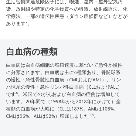
生活習慣関連危険因子には、喫煙、屋内・屋外空気汚
染、放射線や特定の化学物質への曝露、放射線療法、化
学療法、一部の遺伝性疾患（ダウン症候群など）などが
2
あります
。
白血病の種類
白血病は白血病細胞の増殖速度に基づいて急性か慢性
に分類されます。白血病は主に4種類あり、骨髄球系
の慢性・急性骨髄性白血病（CMLおよびAML）、リン
パ球系の慢性・急性リンパ性白血病（CLLおよびALL）
4
です
。米国でのがんおよび白血病の症例は増加して
います。20年間で（1998年から2018年にかけて）全
種類の白血病が大幅に（CLLは187%、AMLは108%、
1,4
CMLは96%、ALLは92%）増加しました
。