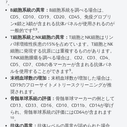
7
。
B細胞系統の異常：
B細胞系統を調べる場合は、
CD5、CD10、CD19、CD20、CD45、免疫グロブリ
ンκ鎖とλ鎖が含まれる抗体パネルが使用されるのが
8,9
一般的です
。
T細胞系統とNK細胞の異常：
T細胞とNK細胞はリン
パ球増殖性疾患の15%を占めています。T細胞とNK
細胞に発現する抗原には重複するものがあります。
T/NK細胞腫瘍を調べる場合は、CD2、CD3、CD4、
CD5、CD7、CD8の各マーカーが含まれる抗体パネ
9
ルを使用することができます
。
末梢血球数の増加：
末梢血球数が増加した場合は、
CD19のフローサイトメトリースクリーニングが推
奨されます。
骨髄単球系統の評価：
骨髄単球マーカーの例として
CD13、CD33、CD16、CD10、CD11b、CD14が挙げ
られ、骨髄単球系統の評価にはCD64が含まれます
10
。
抗体の異常：
抗体レベルの異常が認められた場合