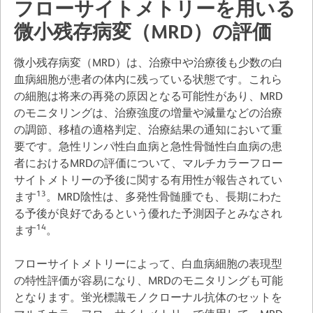
フローサイトメトリーを用いる
微小残存病変（MRD）の評価
微小残存病変（MRD）は、治療中や治療後も少数の白
血病細胞が患者の体内に残っている状態です。これら
の細胞は将来の再発の原因となる可能性があり、MRD
のモニタリングは、治療強度の増量や減量などの治療
の調節、移植の適格判定、治療結果の通知において重
要です。急性リンパ性白血病と急性骨髄性白血病の患
者におけるMRDの評価について、マルチカラーフロー
サイトメトリーの予後に関する有用性が報告されてい
13
ます
。MRD陰性は、多発性骨髄腫でも、長期にわた
る予後が良好であるという優れた予測因子とみなされ
14
ます
。
フローサイトメトリーによって、白血病細胞の表現型
の特性評価が容易になり、MRDのモニタリングも可能
となります。蛍光標識モノクローナル抗体のセットを