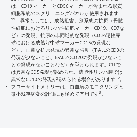
は、CD19マーカーとCD56マーカーが含まれる形質
細胞系統のスクリーニングパネルが使用されます
11
。異常としては、成熟阻害、別系統の抗原（骨髄
性細胞におけるリンパ性細胞マーカーCD19、CD7な
ど）の発現、抗原の非同期的な発現（CD34陽性芽
球における成熟好中球マーカーCD15の発現な
ど）、正常な抗原発現の異常な強度（T-ALLのCD3の
発現が少ないこと、B-ALLのCD20の発現が少ないこ
とや発現がないことなど）が挙げられます。CLLで
は異常なCD5発現が認められ、濾胞性リンパ腫では
12
異常なCD10の発現が認められる場合があります
。
フローサイトメトリーは、白血病のモニタリングと
8
微小残存病変の評価にも極めて有用です
。