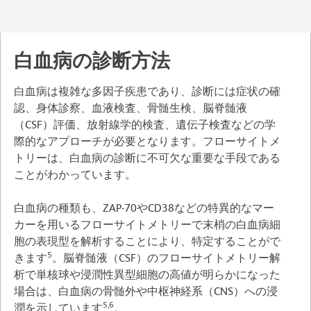
白血病の診断方法
白血病は複雑な多因子疾患であり、診断には症状の確
認、身体診察、血液検査、骨髄生検、脳脊髄液
（CSF）評価、放射線学的検査、遺伝子検査などの学
際的なアプローチが必要となります。フローサイトメ
トリーは、白血病の診断に不可欠な重要な手段である
ことがわかっています。
白血病の種類も、ZAP-70やCD38などの特異的なマー
カーを用いるフローサイトメトリーで末梢の白血病細
胞の表現型を解析することにより、特定することがで
5
きます
。脳脊髄液（CSF）のフローサイトメトリー解
析で単核球や浸潤性異型細胞の高値が明らかになった
場合は、白血病の骨髄外や中枢神経系（CNS）への浸
5,6
潤を示しています
。