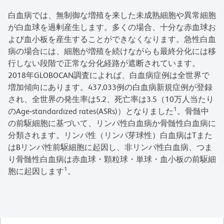
白血病では、無制御な増殖を来した未成熟細胞や異常細胞
が白血球を過剰産生します。多くの場合、十分な赤血球お
よび血小板を産生することができなくなります。急性白血
病の場合には、細胞が増殖を続けながらも最終分化には移
行しない段階で正常な分化経路が遮断されています。
2018年GLOBOCAN調査によれば、白血病症例は全世界で
増加傾向にあります。437,033例の白血病新規症例が登録
され、全世界の発生率は5.2、死亡率は3.5（10万人当たり
1
のAge‐standardized rates(ASRs)）となりました
。骨髄中
の前駆細胞に基づいて、リンパ性白血病か骨髄性白血病に
分類されます。リンパ性（リンパ芽球性）白血病はTまた
はBリンパ性前駆細胞に起因し、非リンパ性白血病、つま
り骨髄性白血病は赤血球・顆粒球・単球・血小板の前駆細
1
胞に起因します
。