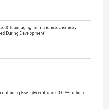
ested), Bioimaging, Immunohistochemistry,
ted During Development)
 containing BSA, glycerol, and ≤0.09% sodium