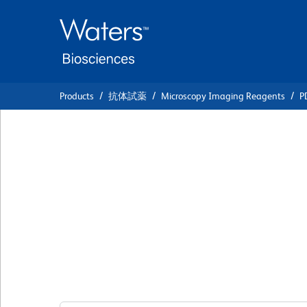
Skip
Skip
to
to
main
navigation
content
Products
抗体試薬
Microscopy Imaging Reagents
P
BD Transduction
Laboratories™ Pur
Anti- GRB2
クローン 81/GRB2
(RUO)