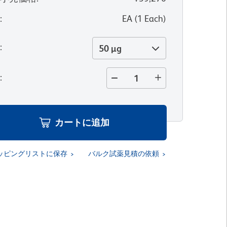
位
:
EA
(
1
Each
)
量
:
50 µg
量
:
カートに追加
ッピングリストに保存
バルク試薬見積の依頼