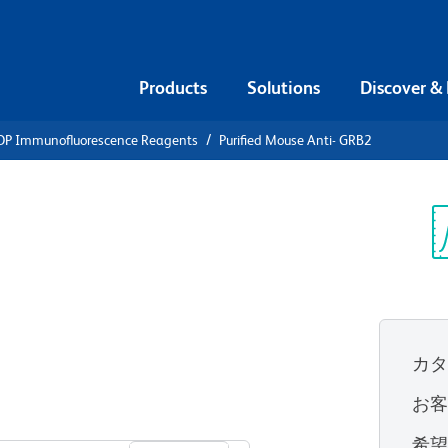
Products
Solutions
Discover &
DP Immunofluorescence Reagents
Purified Mouse Anti- GRB2
ified Mouse
Sp
V
カ
お
すべてのフォーマットを表示
希