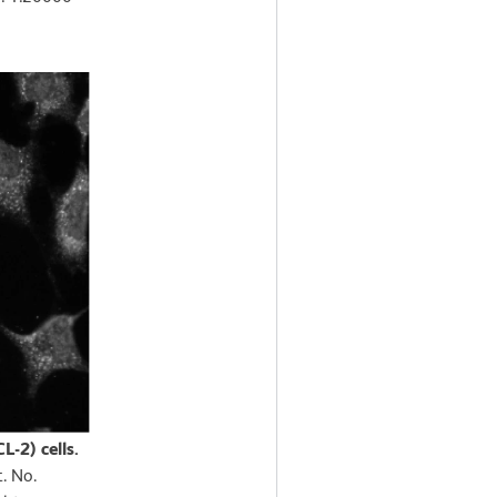
-2) cells.
. No.