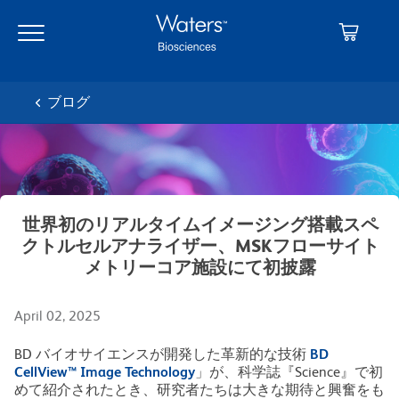
Skip
Skip
to
to
main
navigation
content
ブログ
世界初のリアルタイムイメージング搭載スペ
クトルセルアナライザー、MSKフローサイト
メトリーコア施設にて初披露
April 02, 2025
BD バイオサイエンスが開発した革新的な技術
BD
CellView™ Image Technology
」が、科学誌『Science』で初
めて紹介されたとき、研究者たちは大きな期待と興奮をも