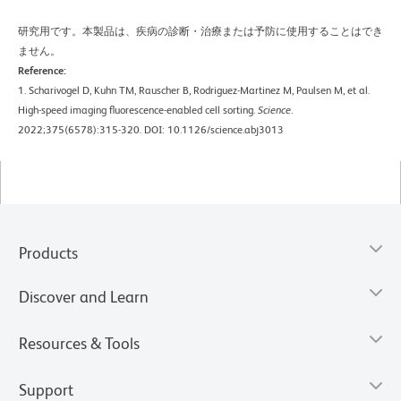
研究用です。本製品は、疾病の診断・治療または予防に使用することはでき
ません。
Reference:
1. Scharivogel D, Kuhn TM, Rauscher B, Rodriguez-Martinez M, Paulsen M, et al.
High-speed imaging fluorescence-enabled cell sorting.
Science
.
2022;375(6578):315-320. DOI: 10.1126/science.abj3013
Products
Discover and Learn
Resources & Tools
Support