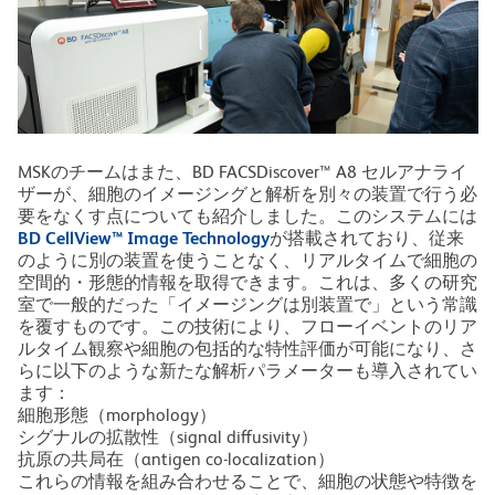
MSKのチームはまた、BD FACSDiscover™ A8 セルアナライ
ザーが、細胞のイメージングと解析を別々の装置で行う必
要をなくす点についても紹介しました。このシステムには
BD CellView™ Image Technology
が搭載されており、従来
のように別の装置を使うことなく、リアルタイムで細胞の
空間的・形態的情報を取得できます。これは、多くの研究
室で一般的だった「イメージングは別装置で」という常識
を覆すものです。この技術により、フローイベントのリア
ルタイム観察や細胞の包括的な特性評価が可能になり、さ
らに以下のような新たな解析パラメーターも導入されてい
ます：
細胞形態（morphology）
シグナルの拡散性（signal diffusivity）
抗原の共局在（antigen co-localization）
これらの情報を組み合わせることで、細胞の状態や特徴を