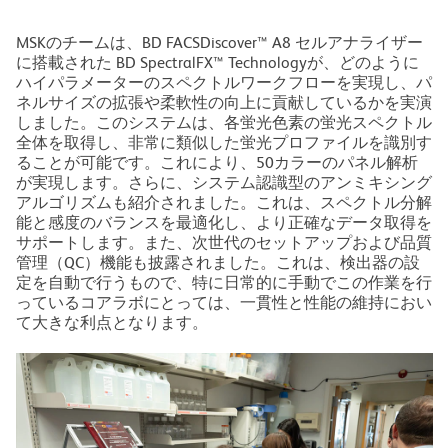
MSKのチームは、BD FACSDiscover™ A8 セルアナライザー
に搭載された BD SpectralFX™ Technologyが、どのように
ハイパラメーターのスペクトルワークフローを実現し、パ
ネルサイズの拡張や柔軟性の向上に貢献しているかを実演
しました。このシステムは、各蛍光色素の蛍光スペクトル
全体を取得し、非常に類似した蛍光プロファイルを識別す
ることが可能です。これにより、50カラーのパネル解析
が実現します。さらに、システム認識型のアンミキシング
アルゴリズムも紹介されました。これは、スペクトル分解
能と感度のバランスを最適化し、より正確なデータ取得を
サポートします。また、次世代のセットアップおよび品質
管理（QC）機能も披露されました。これは、検出器の設
定を自動で行うもので、特に日常的に手動でこの作業を行
っているコアラボにとっては、一貫性と性能の維持におい
て大きな利点となります。