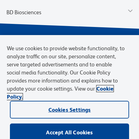
BD Biosciences
We use cookies to provide website functionality, to
analyze traffic on our site, personalize content,
serve targeted advertisements and to enable
social media functionality. Our Cookie Policy
provides more information and explains how to
Privacy Notice
Terms of Use
Cookies Settings
update your cookie settings. View our
Cookie
Terms of eQuote Request
Policy.
© 2026 BD. BD, the BD logo, and other trademarks are owned by
Cookies Settings
Becton, Dickinson and Company (“BD”) or their respective owners.
Waters Corporation has acquired BD Biosciences. BD remains the
legal manufacturer until all required regulatory transfers are complete.
Learn more: waters.com/bdtransaction.
Accept All Cookies