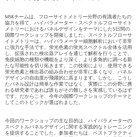
MSKチームは、フローサイトメトリー分野の有識者たちの
協力を得て、ハイパラメーター・スペクトルフローサイト
メトリーにおけるパネルデザインをテーマにした5日間の
国際ワークショップを開催しました。スペクトルフローサ
イトメトリーは、ハイパラメーター細胞解析において非常
に強力な手法です。蛍光色素の蛍光スペクトル全体を活用
し、拡張された検出器アレイを通じて解析を行うことで、
免疫細胞の種類や機能をより深く、より多角的に調べる新
たな可能性を切り拓きます。この技術により、使用できる
蛍光色素と検出器の組み合わせが非常に多くなり、パネル
デザインの自由度が飛躍的に高まります。しかし、こうし
たパネル設計は簡単な作業ではなく、実際にこの分野に携
わる研究者であれば誰もがその難しさを実感しているはず
です。だからこそ、今年の国際ワークショップのテーマと
してこのトピックが選ばれました。
今回のワークショップの主な目的は、ハイパラメーターの
スペクトルパネルデザインに関する実践的なトレーニング
を提供することでした。参加者たちは、ベストプラクティ