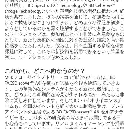
が登壇し、BD SpectralFX™ Technologyや BD CellView™
Image Technologyといった革新的技術の開発に携わった経
験を共有しました。彼らの講義を通じて、参加者たちはこ
れらの技術がどのように生まれ、どのような課題を解決し
ようとしているのかを深く理解することができました。こ
のワークショップは、参加者にとって非常に有意義なもの
となり、新たな技術的可能性に対する豊富な知識と高い期
待感をもたらしました。彼らは、日々直面する多様な研究
課題に対して、これらの新技術を活用できるという希望を
胸に、ワークショップを終えました。
これから、どこへ向かうのか？
MSKフローサイトメトリー・コア施設のチームは、BD
FACSDiscover™ A8 を使った実験を今後も継続していきま
す。この革新的なシステムがもたらす新たな機能によっ
て、どのような画期的な発見が生まれるのか、私たちも非
常に楽しみにしています。そしてBD バイオサイエンスチ
ームも、今回のイベントを経て大いに刺激を受け、プレミ
アイベントの主役である BD FACSDiscover™ A8 セルアナラ
イザー を、より多くの研究者の皆さまにお届けできる日
を心待ちにしています。リアルタイムイメージングを搭載