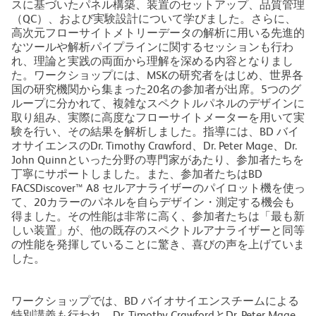
スに基づいたパネル構築、装置のセットアップ、品質管理
（QC）、および実験設計について学びました。さらに、
高次元フローサイトメトリーデータの解析に用いる先進的
なツールや解析パイプラインに関するセッションも行わ
れ、理論と実践の両面から理解を深める内容となりまし
た。ワークショップには、MSKの研究者をはじめ、世界各
国の研究機関から集まった20名の参加者が出席。5つのグ
ループに分かれて、複雑なスペクトルパネルのデザインに
取り組み、実際に高度なフローサイトメーターを用いて実
験を行い、その結果を解析しました。指導には、BD バイ
オサイエンスのDr. Timothy Crawford、Dr. Peter Mage、Dr.
John Quinnといった分野の専門家があたり、参加者たちを
丁寧にサポートしました。また、参加者たちはBD
FACSDiscover™ A8 セルアナライザーのパイロット機を使っ
て、20カラーのパネルを自らデザイン・測定する機会も
得ました。その性能は非常に高く、参加者たちは「最も新
しい装置」が、他の既存のスペクトルアナライザーと同等
の性能を発揮していることに驚き、喜びの声を上げていま
した。
ワークショップでは、BD バイオサイエンスチームによる
特別講義も行われ、Dr. Timothy CrawfordとDr. Peter Mage