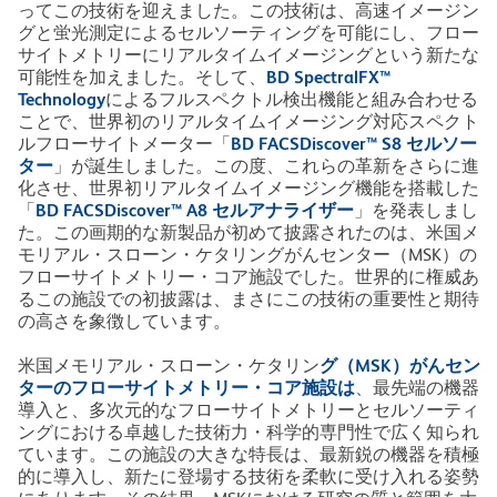
ってこの技術を迎えました。この技術は、高速イメージン
グと蛍光測定によるセルソーティングを可能にし、フロー
サイトメトリーにリアルタイムイメージングという新たな
可能性を加えました。そして、
BD SpectralFX™
Technology
によるフルスペクトル検出機能と組み合わせる
ことで、世界初のリアルタイムイメージング対応スペクト
ルフローサイトメーター「
BD FACSDiscover™ S8 セルソー
ター
」が誕生しました。この度、これらの革新をさらに進
化させ、世界初リアルタイムイメージング機能を搭載した
「
BD FACSDiscover™ A8 セルアナライザー
」を発表しまし
た。この画期的な新製品が初めて披露されたのは、米国メ
モリアル・スローン・ケタリングがんセンター（MSK）の
フローサイトメトリー・コア施設でした。世界的に権威あ
るこの施設での初披露は、まさにこの技術の重要性と期待
の高さを象徴しています。
米国メモリアル・スローン・ケタリン
グ（MSK）がんセン
ターのフローサイトメトリー・コア施設は
、最先端の機器
導入と、多次元的なフローサイトメトリーとセルソーティ
ングにおける卓越した技術力・科学的専門性で広く知られ
ています。この施設の大きな特長は、最新鋭の機器を積極
的に導入し、新たに登場する技術を柔軟に受け入れる姿勢