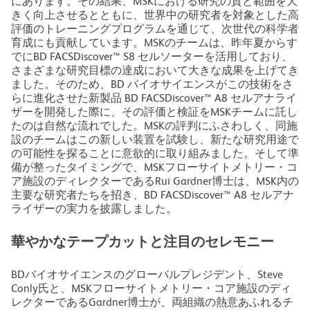
にあります。その結果、MSKにおける研究の質と範囲を大
きく向上させるとともに、世界中の研究者を対象とした高
評価のトレーニングプログラムを通じて、次世代の科学者
育成にも貢献しています。MSKのチームは、昨年夏からす
でにBD FACSDiscover™ S8 セルソーターを活用しており、
さまざまな研究目標の達成において大きな成果を上げてき
ました。そのため、BD バイオサイエンスがこの技術をさ
らに進化させた新製品 BD FACSDiscover™ A8 セルアナライ
ザーを開発した際に、その評価と検証をMSKチームに託し
たのは自然な流れでした。MSKの評判にふさわしく、同施
設のチームはこの新しい装置を試験し、新たな研究用途で
の可能性を探ることに意欲的に取り組みました。そして準
備が整ったタイミングで、MSKフローサイトメトリー・コ
ア施設のディレクターであるRui Gardner博士は、MSK内の
主要な研究者たちを招き、BD FACSDiscover™ A8 セルアナ
ライザーの実力を披露しました。
華やかなテープカットと注目のセレモニー
BDバイオサイエンスのグローバルプレジデント、Steve
Conly氏と、MSKフローサイトメトリー・コア施設のディ
レクターであるGardner博士が、両組織の熱意あふれるチ