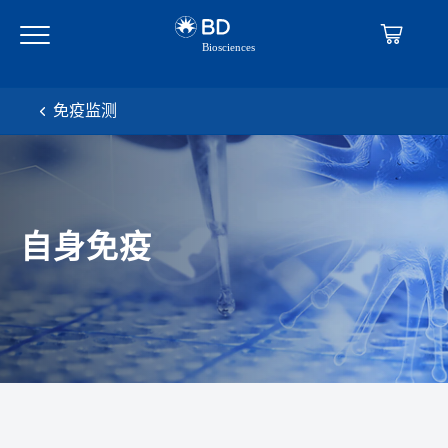
Skip
Skip
to
to
main
navigation
content
免疫监测
自身免疫