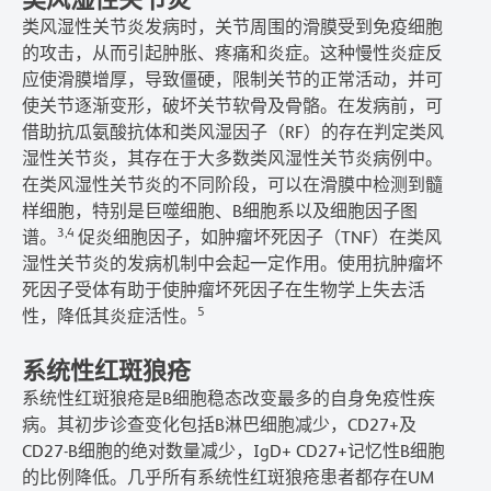
类风湿性关节炎发病时，关节周围的滑膜受到免疫细胞
的攻击，从而引起肿胀、疼痛和炎症。这种慢性炎症反
应使滑膜增厚，导致僵硬，限制关节的正常活动，并可
使关节逐渐变形，破坏关节软骨及骨骼。在发病前，可
借助抗瓜氨酸抗体和类风湿因子（RF）的存在判定类风
湿性关节炎，其存在于大多数类风湿性关节炎病例中。
在类风湿性关节炎的不同阶段，可以在滑膜中检测到髓
样细胞，特别是巨噬细胞、B细胞系以及细胞因子图
3,4
谱。
促炎细胞因子，如肿瘤坏死因子（TNF）在类风
湿性关节炎的发病机制中会起一定作用。使用抗肿瘤坏
死因子受体有助于使肿瘤坏死因子在生物学上失去活
5
性，降低其炎症活性。
系统性红斑狼疮
系统性红斑狼疮是B细胞稳态改变最多的自身免疫性疾
病。其初步诊查变化包括B淋巴细胞减少，CD27+及
CD27-B细胞的绝对数量减少，IgD+ CD27+记忆性B细胞
的比例降低。几乎所有系统性红斑狼疮患者都存在UM