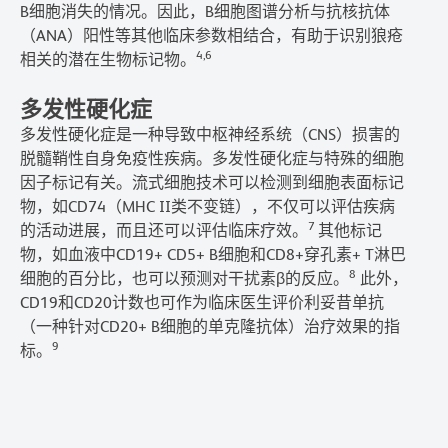
B细胞消失的情况。因此，B细胞图谱分析与抗核抗体
（ANA）阳性等其他临床参数相结合，有助于识别狼疮
4,6
相关的潜在生物标记物。
多发性硬化症
多发性硬化症是一种导致中枢神经系统（CNS）损害的
脱髓鞘性自身免疫性疾病。多发性硬化症与特殊的细胞
因子标记有关。流式细胞技术可以检测到细胞表面标记
物，如CD74（MHC II类不变链），不仅可以评估疾病
7
的活动进展，而且还可以评估临床疗效。
其他标记
物，如血液中CD19+ CD5+ B细胞和CD8+穿孔素+ T淋巴
8
细胞的百分比，也可以预测对干扰素β的反应。
此外，
CD19和CD20计数也可作为临床医生评价利妥昔单抗
（一种针对CD20+ B细胞的单克隆抗体）治疗效果的指
9
标。