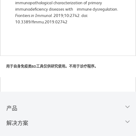
immunopathological characterization of primary
immunodeficiency diseases with immune dysregulation.
Frontiers in Immunol
. 2019;10:2742. doi:
10.3389/fimmu.2019.02742
用于自身免疫类BD工具仅供研究使用。不用于诊疗程序。
产品
解决方案