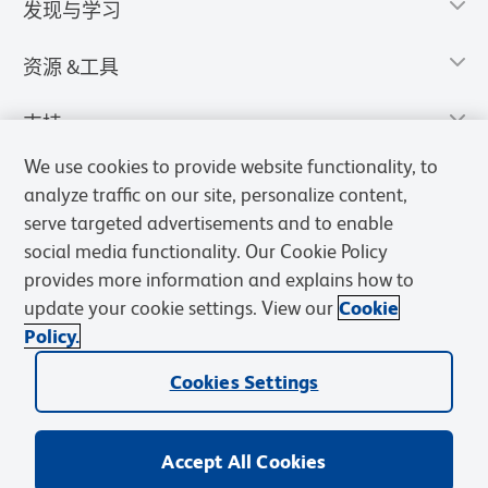
发现与学习
资源 &工具
支持
We use cookies to provide website functionality, to
analyze traffic on our site, personalize content,
serve targeted advertisements and to enable
social media functionality. Our Cookie Policy
provides more information and explains how to
update your cookie settings. View our
Cookie
Policy.
Cookies Settings
隐私声明
使用条款
销售条款
Cookies Settings
BD和BD标识是Becton, Dickinson and Company的商标，其他商标均
归其各自所有者所有。
Accept All Cookies