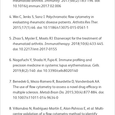
rheumatoid arthritis.
Immunity
. 2017;46(2):183-196. doi:
10.1016/j.immuni.2017.02.006
Wei C, Jenks S, Sanz I. Polychromatic flow cytometry in
evaluating rheumatic disease patients.
Arthritis Res Ther
.
2015;17(1):46. doi: 10.1186/s13075-015-0561-1
Zhao S, Mysler E, Moots RJ. Etanercept for the treatment of
rheumatoid arthritis.
Immunotherapy
. 2018;10(6):433-445.
doi: 10.2217/imt-2017-0155
Nagafuchi Y, Shoda H, Fujio K. Immune profiling and
precision medicine in systemic lupus erythematosus.
Cells
.
2019;8(2):140. doi: 10.3390/cells8020140
Benedek G, Meza-Romero R, Bourdette D, Vandenbark AA.
The use of flow cytometry to assess a novel drug efficacy in
multiple sclerosis.
Metab Brain Dis
. 2015;30(4):877-884. doi:
10.1007/s11011-014-9634-0
Villarrubia N, Rodríguez-Martín E, Alari-Pahissa E, et al. Multi-
centre validation of a flow cytometry method to identify