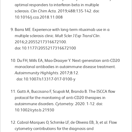
optimal responders to interferon-beta in multiple
sclerosis.
Clin Chim Acta
. 2019;488:135-142. doi:
10.1016/j.cca.2018.11.008
Barra ME. Experience with long-term rituximab use in a
multiple sclerosis clinic.
Mult Scler J Exp Transl Clin
.
2016;2:2055217316672100.
doi: 10.1177/2055217316672100
Du FH, Mills EA, Mao-Draayer Y. Next-generation anti-CD20
monoclonal antibodies in autoimmune disease treatment.
Autoimmunity Highlights.
2017;8:12.
doi: 10.1007/s13317-017-0100-y
Gatti A, Buccisano F, Scupoli M, Brando B. The ISCCA flow
protocol for the monitoring of anti-CD20 therapies in
autoimmune disorders.
Cytometry
. 2020. 1-12. doi:
10.1002/cyto.b.21930
Cabral-Marques O, Schimke LF, de Oliveira EB, Jr, et al. Flow
cytometry contributions for the diagnosis and