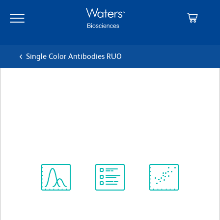
Skip
Skip
to
to
main
navigation
content
Single Color Antibodies RUO
BD OptiBuild™ BV786 Mouse
Anti-Human CD184
クローン 12G5
(RUO)
すべてのフォーマットを表示
Spectrum
Protocol
Scientific
Viewer
Library
Resources