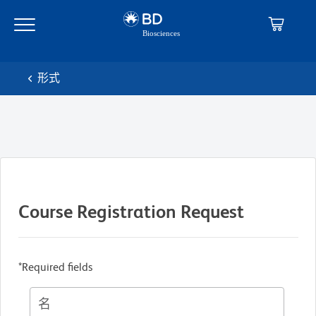
Skip
Skip
to
to
main
navigation
content
形式
Course Registration Request
*Required fields
名