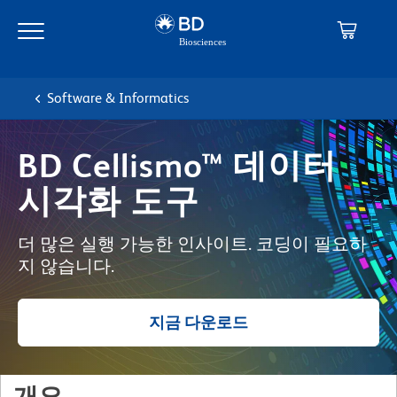
Skip
Skip
to
to
main
navigation
content
Software & Informatics
BD Cellismo™ 데이터
시각화 도구
더 많은 실행 가능한 인사이트. 코딩이 필요하
지 않습니다.
지금 다운로드
개요