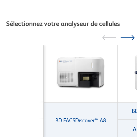
Sélectionnez votre analyseur de cellules
B
BD FACSDiscover™ A8
A