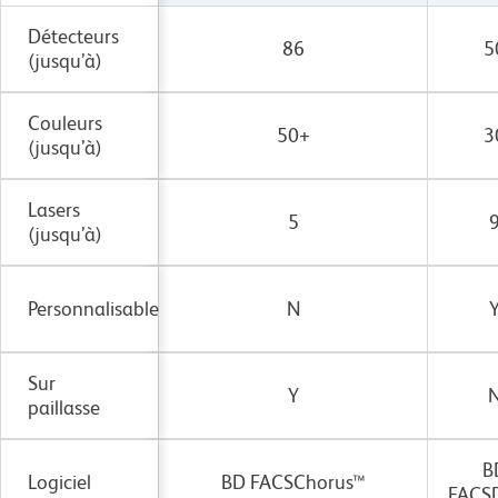
Détecteurs
86
5
(jusqu’à)
Couleurs
50+
3
(jusqu’à)
Lasers
5
(jusqu’à)
Personnalisable
N
Sur
Y
paillasse
B
Logiciel
BD FACSChorus™
FACS