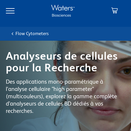
Skip
Skip
to
to
main
navigation
content
Flow Cytometers
Analyseurs de cellules
pour la Recherche
Des applications mono-paramétrique à
l’analyse cellulaire "high parameter"
(multicouleurs), explorez la gamme complète
d'analyseurs de cellules BD dédiés à vos
recherches.