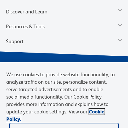
Discover and Learn
Resources & Tools
Support
We use cookies to provide website functionality, to
analyze traffic on our site, personalize content,
serve targeted advertisements and to enable
social media functionality. Our Cookie Policy
provides more information and explains how to
Privacy Notice
Terms of Use
Terms of Sale
Cookies Settings
update your cookie settings. View our
Cookie
Web Accessibility
BD.com
Careers
Policy.
© 2026 BD. BD, the BD logo, and other trademarks are owned by